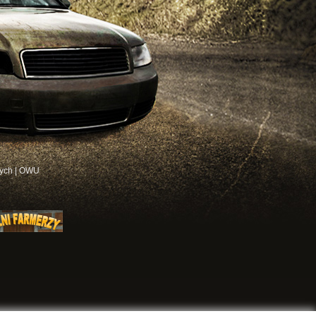
ych
|
OWU