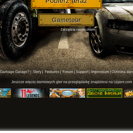
Pobierz teraz
Gametour
Zarządzaj ciasteczkami
 Garbage Garage? |
Story |
Features |
Forum
|
Support
|
Impressum
|
Ochrona dan
Jeszcze więcej
darmowych gier na przeglądarkę
znajdziesz na Upjers.com