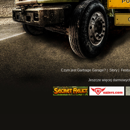
Po
Czym jest Garbage Garage? |
Story |
Featu
Jeszcze więcej
darmowych