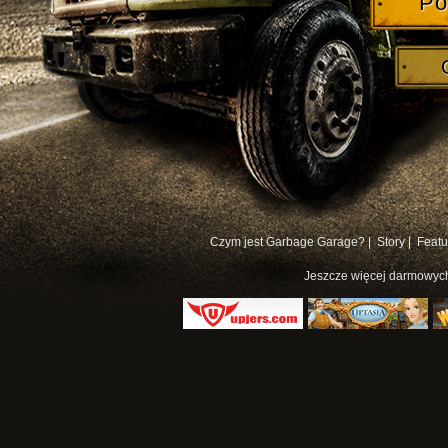
Po
Czym jest Garbage Garage? |
Story |
Featu
Jeszcze więcej
darmowych