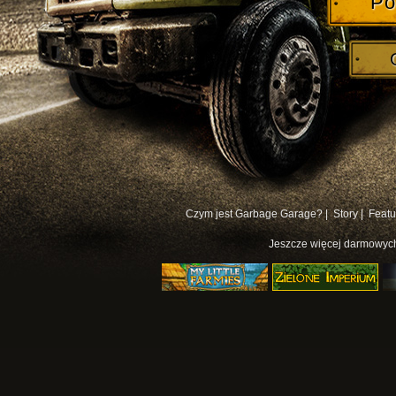
Po
Czym jest Garbage Garage? |
Story |
Featu
Jeszcze więcej
darmowych