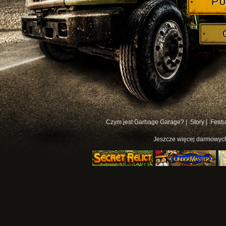
Po
Czym jest Garbage Garage? |
Story |
Featu
Jeszcze więcej
darmowych