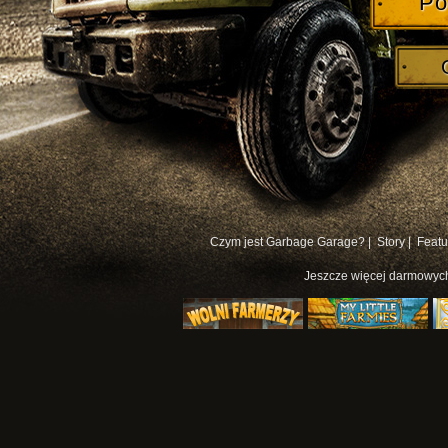
Po
Czym jest Garbage Garage? |
Story |
Featu
Jeszcze więcej
darmowych