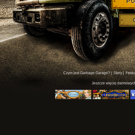
Po
Czym jest Garbage Garage? |
Story |
Featu
Jeszcze więcej
darmowych