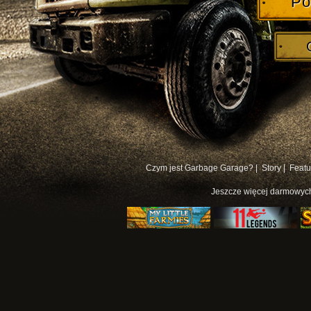
Po
Czym jest Garbage Garage? |
Story |
Featu
Jeszcze więcej
darmowych