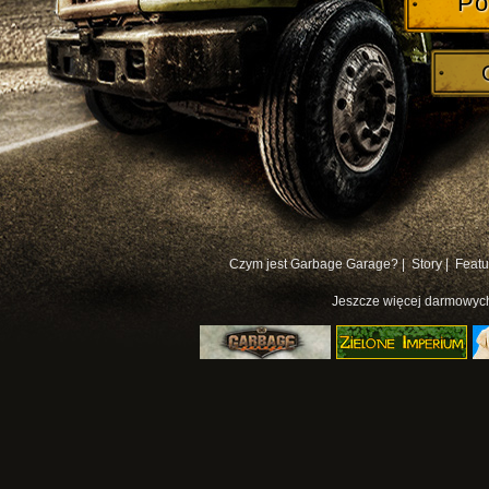
Po
Czym jest Garbage Garage? |
Story |
Featu
Jeszcze więcej
darmowych