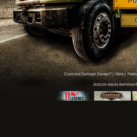
Po
Czym jest Garbage Garage? |
Story |
Featu
Jeszcze więcej
darmowych